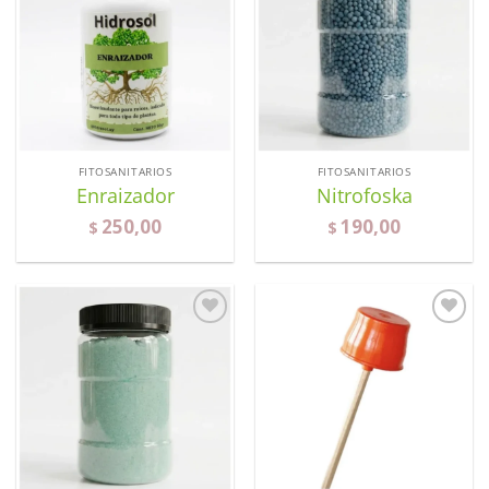
a la
a la
lista de
lista de
deseos
deseos
FITOSANITARIOS
FITOSANITARIOS
Enraizador
Nitrofoska
250,00
190,00
$
$
Añadir
Añadir
a la
a la
lista de
lista de
deseos
deseos