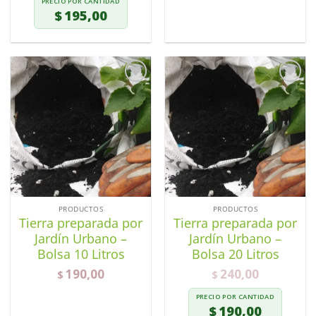
PRECIO POR CANTIDAD
$
195,00
Añadir
Añadir
a la
a la
lista de
lista de
deseos
deseos
PRODUCTOS
PRODUCTOS
Tierra preparada por
Tierra preparada por
Jardín Urbano –
Jardín Urbano –
Bolsa 10 Litros
Bolsa 20 Litros
190,00
240,00
$
$
PRECIO POR CANTIDAD
$
190,00