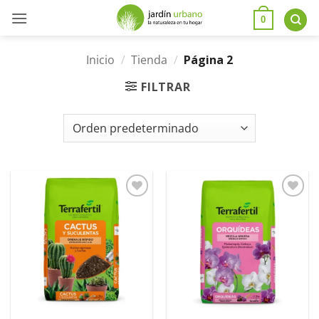
0
Inicio
/
Tienda
/
Página 2
FILTRAR
Añadir
Añadir
a la
a la
lista de
lista de
deseos
deseos