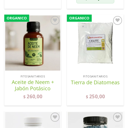
ORGANICO
ORGANICO
Añadir
Añadir
a la
a la
lista de
lista de
deseos
deseos
FITOSANITARIOS
FITOSANITARIOS
Aceite de Neem +
Tierra de Diatomeas
Jabón Potásico
260,00
250,00
$
$
Añadir
Añadir