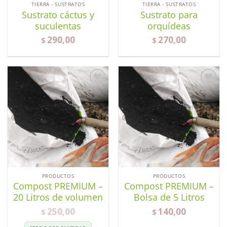
TIERRA - SUSTRATOS
TIERRA - SUSTRATOS
Sustrato cáctus y
Sustrato para
suculentas
orquídeas
290,00
270,00
$
$
Añadir
Añadir
a la
a la
lista de
lista de
deseos
deseos
PRODUCTOS
PRODUCTOS
Compost PREMIUM –
Compost PREMIUM –
20 Litros de volumen
Bolsa de 5 Litros
250,00
140,00
$
$