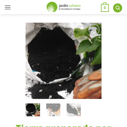
0
Añadir
a la
lista
de
deseos