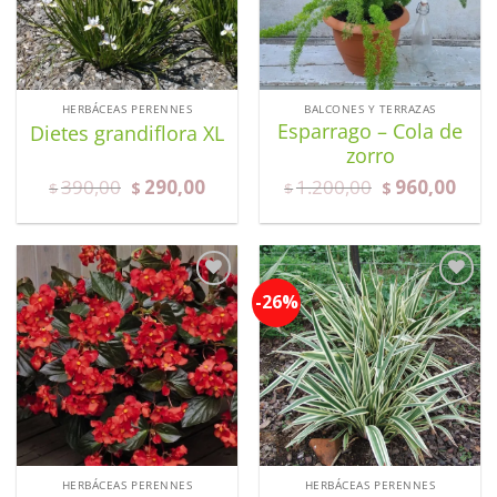
HERBÁCEAS PERENNES
BALCONES Y TERRAZAS
Esparrago – Cola de
Dietes grandiflora XL
zorro
390,00
290,00
1.200,00
960,00
$
$
$
$
-26%
Añadir
Añadir
a la
a la
lista de
lista de
deseos
deseos
HERBÁCEAS PERENNES
HERBÁCEAS PERENNES