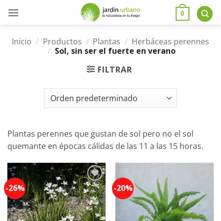
0
Inicio
/
Productos
/
Plantas
/
Herbáceas perennes
/
Sol, sin ser el fuerte en verano
FILTRAR
Plantas perennes que gustan de sol pero no el sol
quemante en épocas cálidas de las 11 a las 15 horas.
-26%
-20%
Añadir
Añadir
a la
a la
lista de
lista de
deseos
deseos