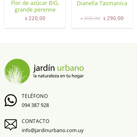
Flor de azúcar BIG,
Dianella Tasmanica
grande perenne
220,00
390,00
290,00
$
$
$
TELÉFONO
094 387 928
CONTACTO
info@jardinurbano.com.uy