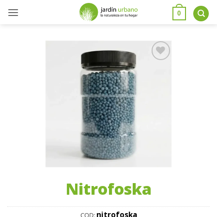
0
Añadir
a la
lista
de
deseos
Nitrofoska
nitrofoska
COD: