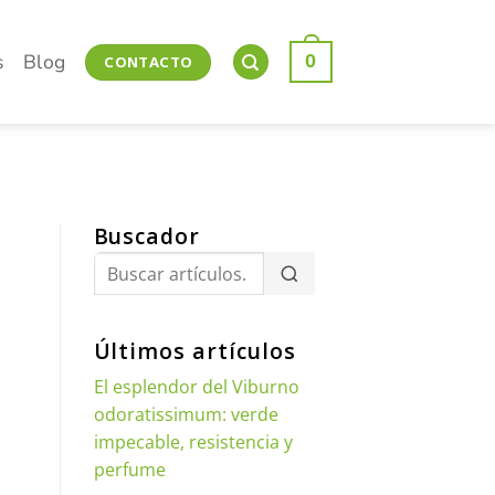
s
Blog
0
CONTACTO
S
Buscador
Últimos artículos
El esplendor del Viburno
odoratissimum: verde
impecable, resistencia y
perfume