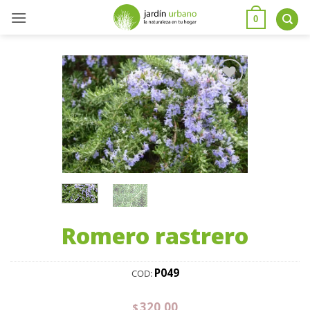
0
Añadir
a la
lista
de
deseos
Romero rastrero
P049
COD:
320,00
$