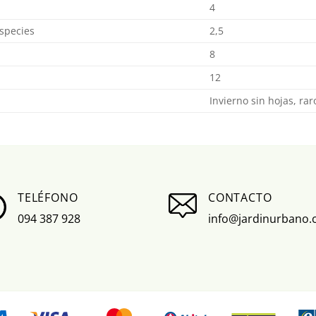
4
species
2,5
8
12
Invierno sin hojas, ra
TELÉFONO
CONTACTO
094 387 928
info@jardinurbano.