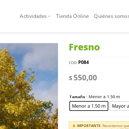
Actividades
Tienda Online
Quiénes somo
Fresno
Añadir
P084
COD:
a la
lista
550,00
de
$
deseos
: Menor a 1.50 m
Tamaño
Menor a 1.50 m
Mayor a
IMPORTANTE:
Recordamos que 