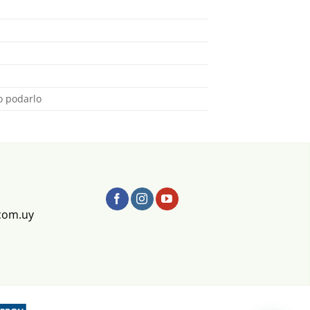
ro podarlo
com.uy