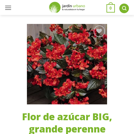
0
Añadir
a la
lista
de
deseos
Flor de azúcar BIG,
grande perenne